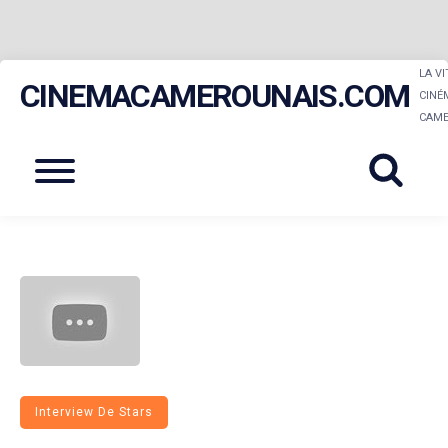
Skip
LA V
CINEMACAMEROUNAIS.COM
to
CINÉ
CAME
content
Menu
Interview De Stars