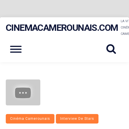
Skip
LA V
CINEMACAMEROUNAIS.COM
to
CINÉ
CAME
content
Menu
Cinéma Camerounais
Interview De Stars