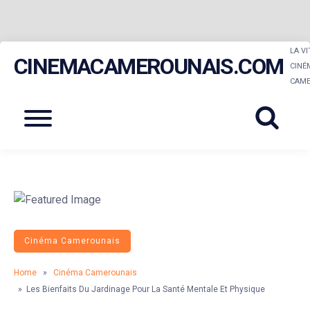
Skip
LA V
CINEMACAMEROUNAIS.COM
to
CINÉ
CAME
content
Menu
Cinéma Camerounais
Home
»
Cinéma Camerounais
» Les Bienfaits Du Jardinage Pour La Santé Mentale Et Physique